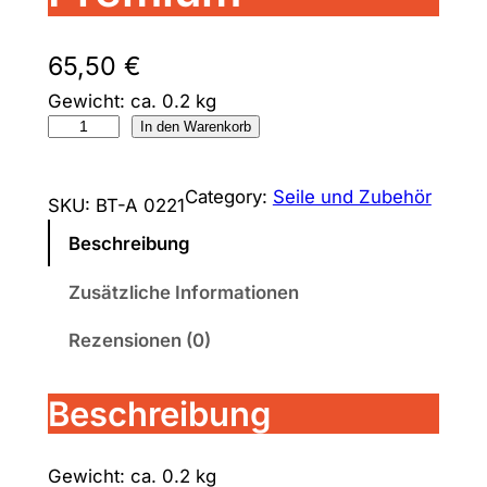
65,50
€
Gewicht: ca. 0.2 kg
D
In den Warenkorb
r
e
Category:
Seile und Zubehör
SKU:
BT-A 0221
h
w
Beschreibung
i
Zusätzliche Informationen
r
b
Rezensionen (0)
e
l
Beschreibung
m
i
t
Gewicht: ca. 0.2 kg