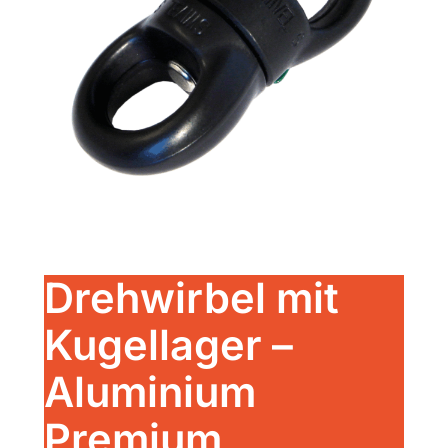
Drehwirbel mit
Kugellager –
Aluminium
Premium