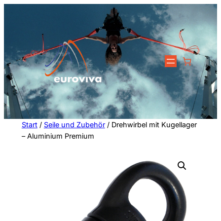
Zum
Inhalt
springen
Start
/
Seile und Zubehör
/ Drehwirbel mit Kugellager
– Aluminium Premium