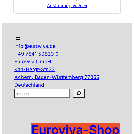
Ausführung wählen
info@euroviva.de
+49 7841 50830 0
Euroviva GmbH
Karl-Hergt-Str.22
Achern
,
Baden-Württemberg
77855
Deutschland
S
u
c
h
e
Euroviva-Shop
n