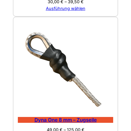
30,00
€
–
39,50
€
Ausführung wählen
Dyna One 8 mm – Zugseile
49,00
€
–
125,00
€