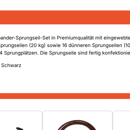
d
e
r
-
S
xpander-Sprungseil-Set in Premiumqualität mit eingeweb
p
prungseilen (20 kg) sowie 16 dünneren Sprungseilen (10 
r
Sprungplätzen. Die Sprungseile sind fertig konfektionier
u
n
/ Schwarz
g
s
e
i
l
-
S
e
t