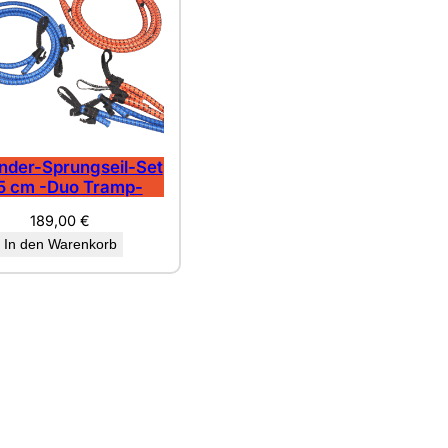
nder-Sprungseil-Set
5 cm -Duo Tramp-
189,00
€
In den Warenkorb