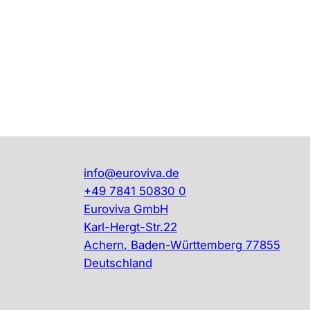
p
-
M
e
n
g
e
info@euroviva.de
+49 7841 50830 0
Euroviva GmbH
Karl-Hergt-Str.22
Achern
,
Baden-Württemberg
77855
Deutschland