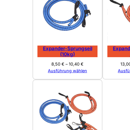
Expander-Sprungseil
Expand
(10kg)
8,50
€
–
10,40
€
13,
Ausführung wählen
Ausfü