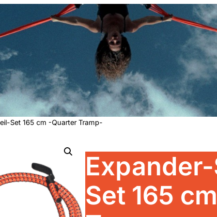
il-Set 165 cm -Quarter Tramp-
Expander-
Set 165 cm