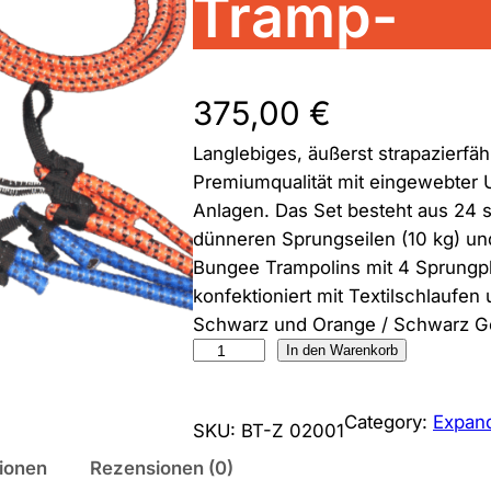
Tramp-
375,00
€
Langlebiges, äußerst strapazierfä
Premiumqualität mit eingewebter
Anlagen. Das Set besteht aus 24 s
dünneren Sprungseilen (10 kg) und
Bungee Trampolins mit 4 Sprungplä
konfektioniert mit Textilschlaufen 
Schwarz und Orange / Schwarz Ge
E
In den Warenkorb
x
p
Category:
Expand
SKU:
BT-Z 02001
a
n
tionen
Rezensionen (0)