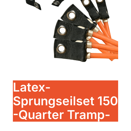
Latex-
Sprungseilset 150
-Quarter Tramp-