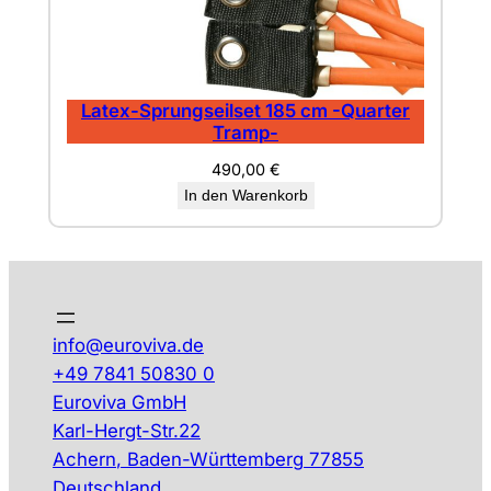
Latex-Sprungseilset 185 cm -Quarter
Tramp-
490,00
€
In den Warenkorb
info@euroviva.de
+49 7841 50830 0
Euroviva GmbH
Karl-Hergt-Str.22
Achern
,
Baden-Württemberg
77855
Deutschland