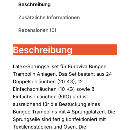
x
Beschreibung
-
Zusätzliche Informationen
S
p
Rezensionen (0)
r
u
Beschreibung
n
g
s
Latex-Sprungseilset für Euroviva Bungee
e
Trampolin Anlagen. Das Set besteht aus 24
i
Doppelschläuchen (20 KG), 12
l
Einfachschläuchen (10 KG) sowie 8
s
Einfachschläuchen (5KG) und ist
e
ausreichend für die Bestückung eines
t
Bungee Trampolins mit 4 Sprungplätzen. Die
1
Sprungseile sind fertig konfektioniert mit
5
Textilendstücken und Ösen. Die