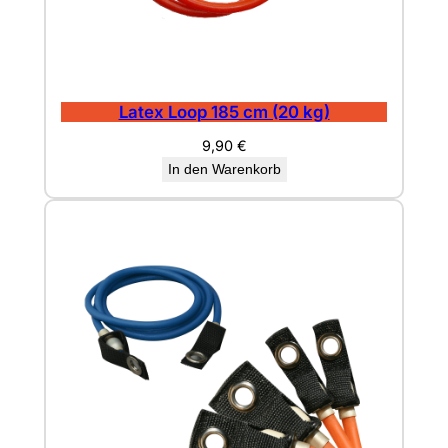
n
g
e
Latex Loop 185 cm (20 kg)
9,90
€
In den Warenkorb