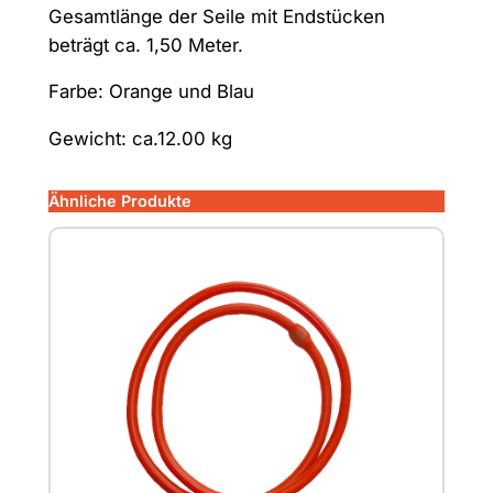
0
Gesamtlänge der Seile mit Endstücken
-
beträgt ca. 1,50 Meter.
Q
Farbe: Orange und Blau
u
a
Gewicht: ca.12.00 kg
r
t
Ähnliche Produkte
e
r
T
r
a
m
p
-
M
e