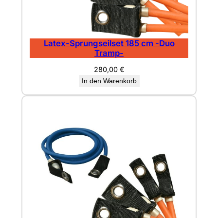
Latex-Sprungseilset 185 cm -Duo
Tramp-
280,00
€
In den Warenkorb