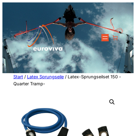
Zum
Inhalt
springen
Start
/
Latex Sprungseile
/ Latex-Sprungseilset 150 -
Quarter Tramp-