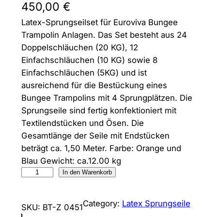
450,00
€
Latex-Sprungseilset für Euroviva Bungee
Trampolin Anlagen. Das Set besteht aus 24
Doppelschläuchen (20 KG), 12
Einfachschläuchen (10 KG) sowie 8
Einfachschläuchen (5KG) und ist
ausreichend für die Bestückung eines
Bungee Trampolins mit 4 Sprungplätzen. Die
Sprungseile sind fertig konfektioniert mit
Textilendstücken und Ösen. Die
Gesamtlänge der Seile mit Endstücken
beträgt ca. 1,50 Meter. Farbe: Orange und
Blau Gewicht: ca.12.00 kg
L
In den Warenkorb
a
t
Category:
Latex Sprungseile
SKU:
BT-Z 0451
e