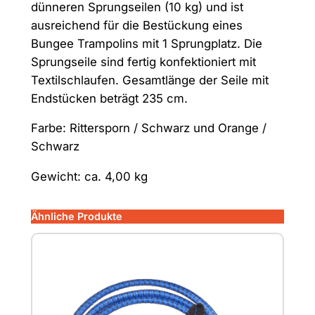
l
dünneren Sprungseilen (10 kg) und ist
-
ausreichend für die Bestückung eines
S
Bungee Trampolins mit 1 Sprungplatz. Die
e
Sprungseile sind fertig konfektioniert mit
t
Textilschlaufen. Gesamtlänge der Seile mit
2
Endstücken beträgt 235 cm.
3
Farbe: Rittersporn / Schwarz und Orange /
5
Schwarz
c
m
Gewicht: ca. 4,00 kg
-
S
Ähnliche Produkte
i
n
g
l
e
T