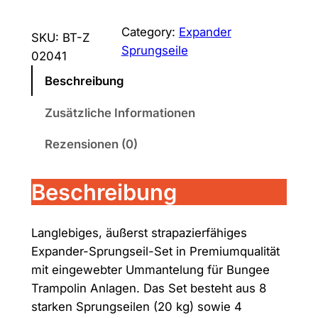
x
p
Category:
Expander
SKU:
BT-Z
a
Sprungseile
02041
n
d
Beschreibung
e
Zusätzliche Informationen
r
-
Rezensionen (0)
S
p
Beschreibung
r
u
n
Langlebiges, äußerst strapazierfähiges
g
Expander-Sprungseil-Set in Premiumqualität
s
mit eingewebter Ummantelung für Bungee
e
Trampolin Anlagen. Das Set besteht aus 8
i
starken Sprungseilen (20 kg) sowie 4