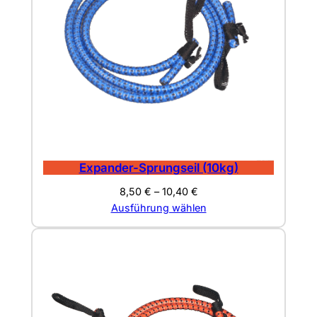
r
a
m
p
-
M
e
n
g
Expander-Sprungseil (10kg)
e
8,50
€
–
10,40
€
Ausführung wählen