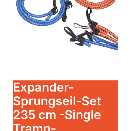
Expander-
Sprungseil-Set
235 cm -Single
Tramp-