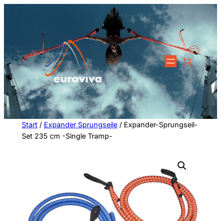
Zum
Inhalt
springen
Start
/
Expander Sprungseile
/ Expander-Sprungseil-
Set 235 cm -Single Tramp-