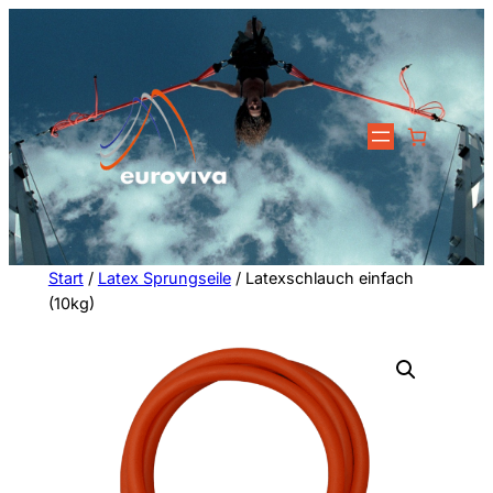
Zum
Inhalt
springen
Start
/
Latex Sprungseile
/ Latexschlauch einfach
(10kg)