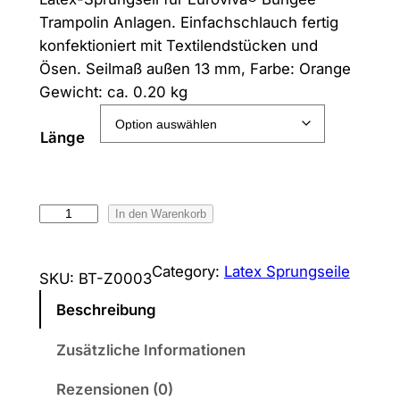
Trampolin Anlagen. Einfachschlauch fertig
konfektioniert mit Textilendstücken und
Ösen. Seilmaß außen 13 mm, Farbe: Orange
Gewicht: ca. 0.20 kg
Länge
L
In den Warenkorb
a
t
Category:
Latex Sprungseile
SKU:
BT-Z0003
e
x
Beschreibung
s
Zusätzliche Informationen
c
h
Rezensionen (0)