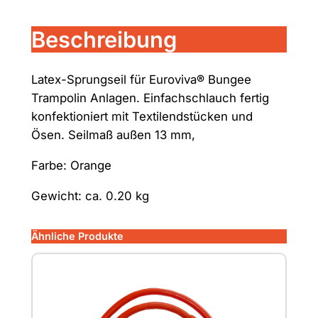
l
a
Beschreibung
u
c
h
Latex-Sprungseil für Euroviva
®
Bungee
e
Trampolin Anlagen. Einfachschlauch fertig
i
konfektioniert mit Textilendstücken und
n
Ösen. Seilmaß außen 13 mm,
f
Farbe: Orange
a
c
Gewicht: ca. 0.20 kg
h
(
Ähnliche Produkte
1
0
k
g
)