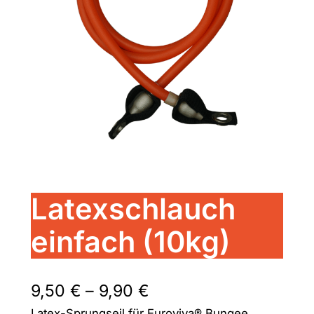
Latexschlauch
einfach (10kg)
9,50
€
–
9,90
€
Latex-Sprungseil für Euroviva® Bungee