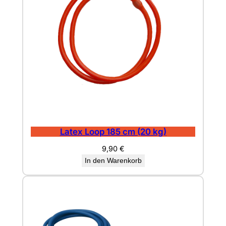
M
e
n
g
e
Latex Loop 185 cm (20 kg)
9,90
€
In den Warenkorb