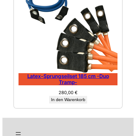
Latex-Sprungseilset 185 cm -Duo
Tramp-
280,00
€
In den Warenkorb