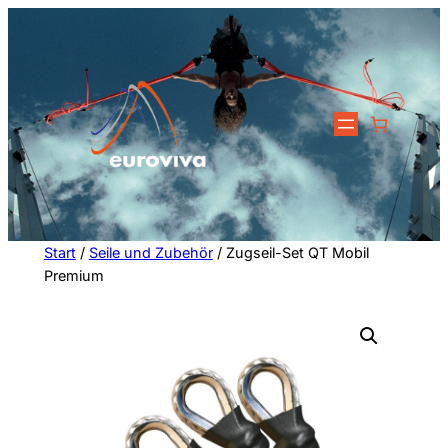
Zum
Inhalt
springen
Start
/
Seile und Zubehör
/ Zugseil-Set QT Mobil
Premium