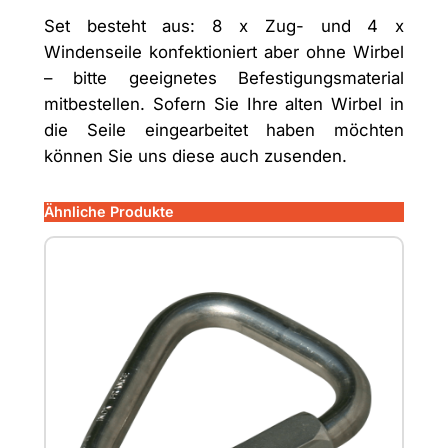
T
Set besteht aus: 8 x Zug- und 4 x
M
Windenseile konfektioniert aber ohne Wirbel
o
– bitte geeignetes Befestigungsmaterial
b
mitbestellen. Sofern Sie Ihre alten Wirbel in
i
die Seile eingearbeitet haben möchten
l
können Sie uns diese auch zusenden.
P
r
Ähnliche Produkte
e
m
i
u
m
M
e
n
g