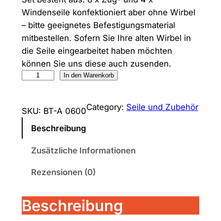
Windenseile konfektioniert aber ohne Wirbel
– bitte geeignetes Befestigungsmaterial
mitbestellen. Sofern Sie Ihre alten Wirbel in
die Seile eingearbeitet haben möchten
können Sie uns diese auch zusenden.
Z
In den Warenkorb
u
g
Category:
Seile und Zubehör
SKU:
BT-A 0600
s
e
Beschreibung
i
Zusätzliche Informationen
l
-
Rezensionen (0)
S
e
Beschreibung
t
Q