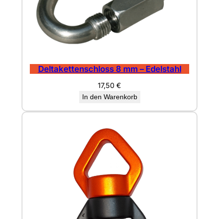
e
Deltakettenschloss 8 mm – Edelstahl
17,50
€
In den Warenkorb