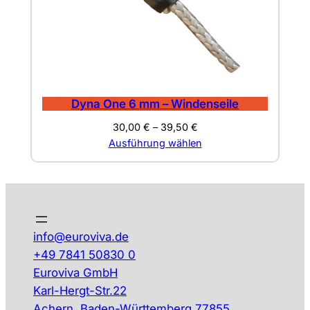
Dyna One 6 mm – Windenseile
30,00
€
–
39,50
€
Ausführung wählen
info@euroviva.de
+49 7841 50830 0
Euroviva GmbH
Karl-Hergt-Str.22
Achern
,
Baden-Württemberg
77855